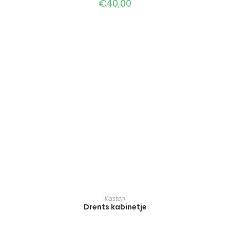
€
40,00
TOEVOEGEN AAN WINKELWAGEN
Kasten
Drents kabinetje