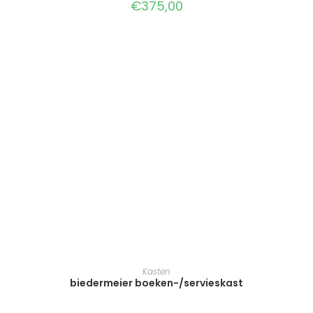
€
375,00
TOEVOEGEN AAN WINKELWAGEN
Kasten
biedermeier boeken-/servieskast