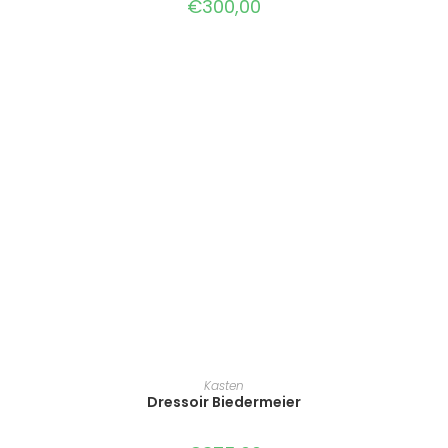
€
300,00
TOEVOEGEN AAN WINKELWAGEN
Kasten
Dressoir Biedermeier