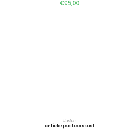
€
95,00
TOEVOEGEN AAN WINKELWAGEN
Kasten
antieke pastoorskast