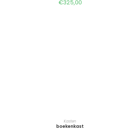
€
325,00
TOEVOEGEN AAN WINKELWAGEN
Kasten
boekenkast