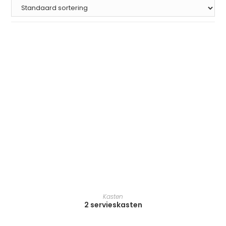
TOEVOEGEN AAN WINKELWAGEN
Kasten
2 servieskasten