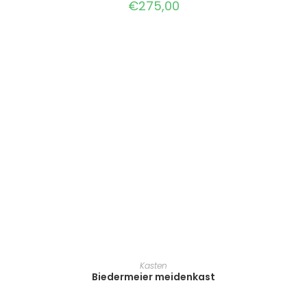
€
275,00
TOEVOEGEN AAN WINKELWAGEN
Kasten
Biedermeier meidenkast