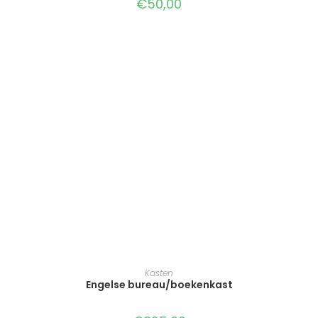
€
50,00
TOEVOEGEN AAN WINKELWAGEN
Kasten
Engelse bureau/boekenkast