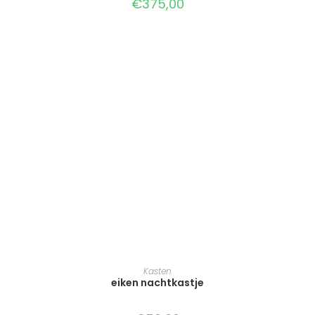
€
375,00
TOEVOEGEN AAN WINKELWAGEN
Kasten
eiken nachtkastje