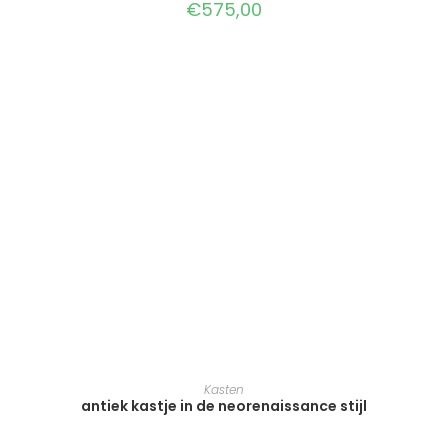
€
575,00
TOEVOEGEN AAN WINKELWAGEN
Kasten
antiek kastje in de neorenaissance stijl