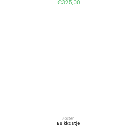
€
325,00
TOEVOEGEN AAN WINKELWAGEN
Kasten
Buikkastje