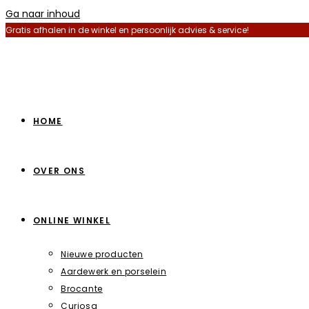
Ga naar inhoud
Gratis afhalen in de winkel en persoonlijk advies & service!
HOME
OVER ONS
ONLINE WINKEL
Nieuwe producten
Aardewerk en porselein
Brocante
Curiosa