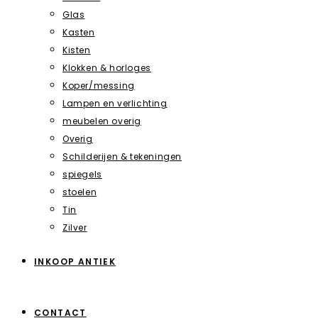
Glas
Kasten
Kisten
Klokken & horloges
Koper/messing
Lampen en verlichting
meubelen overig
Overig
Schilderijen & tekeningen
spiegels
stoelen
Tin
Zilver
INKOOP ANTIEK
CONTACT