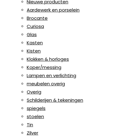
Nieuwe producten
Aardewerk en porselein
Brocante
Curiosa
Glas
Kasten
Kisten
Klokken & horloges
Koper/messing
Lampen en verlichting
meubelen overig
Overig
Schilderijen & tekeningen
spiegels
stoelen
Tin
Zilver