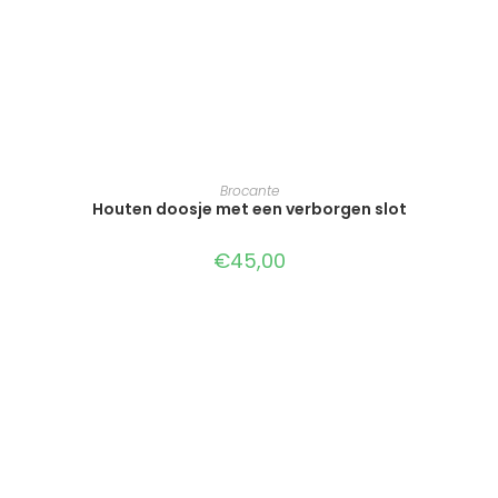
TOEVOEGEN AAN WINKELWAGEN
Brocante
Houten doosje met een verborgen slot
€
45,00