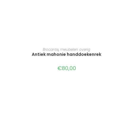
TOEVOEGEN AAN WINKELWAGEN
Brocante
,
meubelen overig
Antiek mahonie handdoekenrek
€
80,00