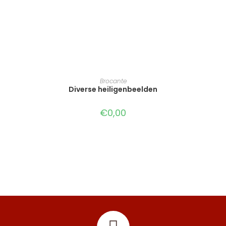
TOEVOEGEN AAN WINKELWAGEN
Brocante
Diverse heiligenbeelden
€
0,00