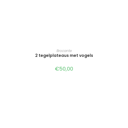
TOEVOEGEN AAN WINKELWAGEN
Brocante
2 tegelplateaus met vogels
€
50,00