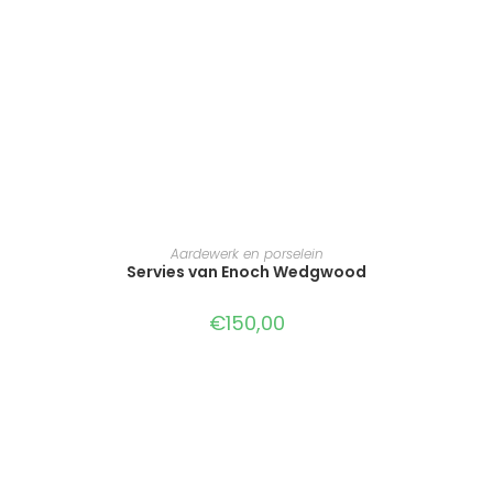
TOEVOEGEN AAN WINKELWAGEN
Aardewerk en porselein
Servies van Enoch Wedgwood
€
150,00