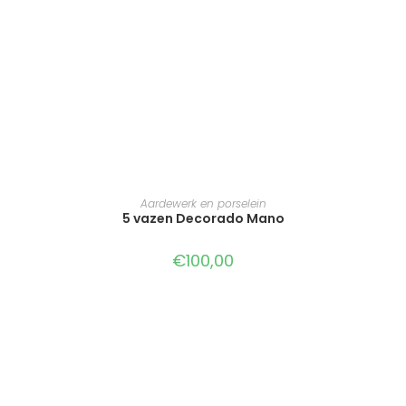
TOEVOEGEN AAN WINKELWAGEN
Aardewerk en porselein
5 vazen Decorado Mano
€
100,00