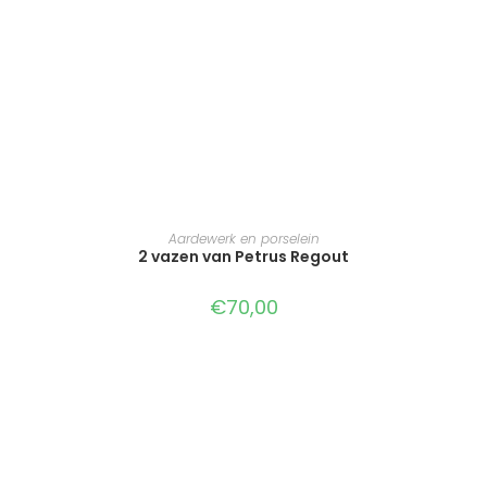
TOEVOEGEN AAN WINKELWAGEN
Aardewerk en porselein
2 vazen van Petrus Regout
€
70,00