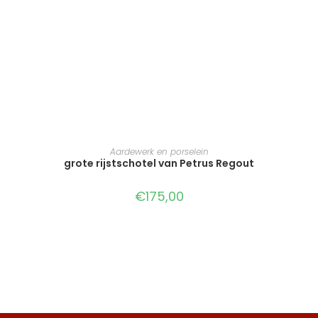
TOEVOEGEN AAN WINKELWAGEN
Aardewerk en porselein
grote rijstschotel van Petrus Regout
€
175,00