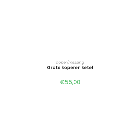
TOEVOEGEN AAN WINKELWAGEN
Koper/messing
Grote koperen ketel
€
55,00