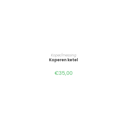
TOEVOEGEN AAN WINKELWAGEN
Koper/messing
Koperen ketel
€
35,00