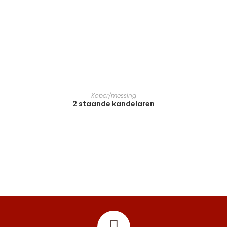
LEES VERDER
Koper/messing
2 staande kandelaren