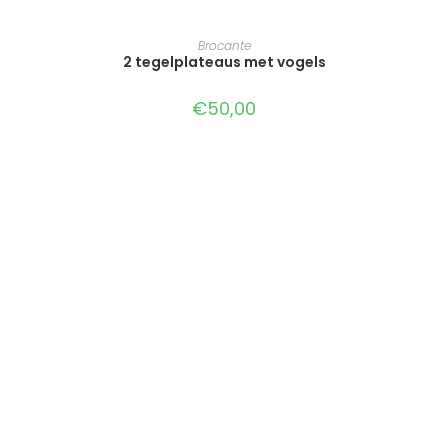
TOEVOEGEN AAN WINKELWAGEN
Brocante
2 tegelplateaus met vogels
€
50,00