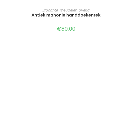
TOEVOEGEN AAN WINKELWAGEN
Brocante
,
meubelen overig
Antiek mahonie handdoekenrek
€
80,00