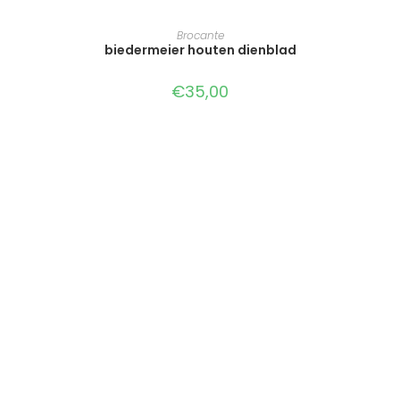
TOEVOEGEN AAN WINKELWAGEN
Brocante
biedermeier houten dienblad
€
35,00