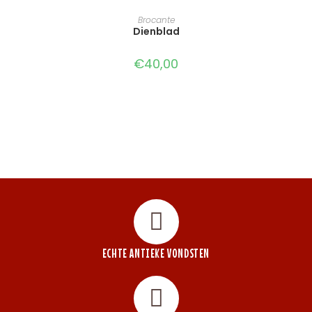
TOEVOEGEN AAN WINKELWAGEN
Brocante
Dienblad
€
40,00
ECHTE ANTIEKE VONDSTEN