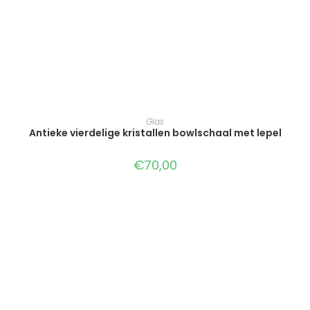
TOEVOEGEN AAN WINKELWAGEN
Glas
Antieke vierdelige kristallen bowlschaal met lepel
€
70,00