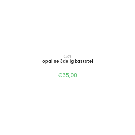
TOEVOEGEN AAN WINKELWAGEN
Glas
opaline 3delig kaststel
€
65,00