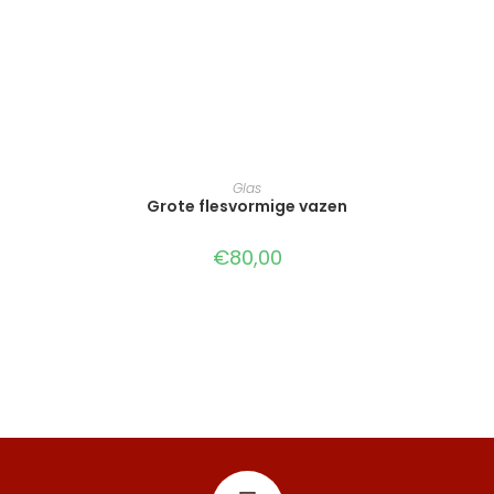
TOEVOEGEN AAN WINKELWAGEN
Glas
Grote flesvormige vazen
€
80,00