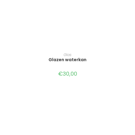
TOEVOEGEN AAN WINKELWAGEN
Glas
Glazen waterkan
€
30,00