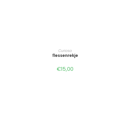
TOEVOEGEN AAN WINKELWAGEN
Curiosa
flessenrekje
€
15,00