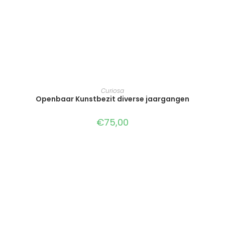
TOEVOEGEN AAN WINKELWAGEN
Curiosa
Openbaar Kunstbezit diverse jaargangen
€
75,00