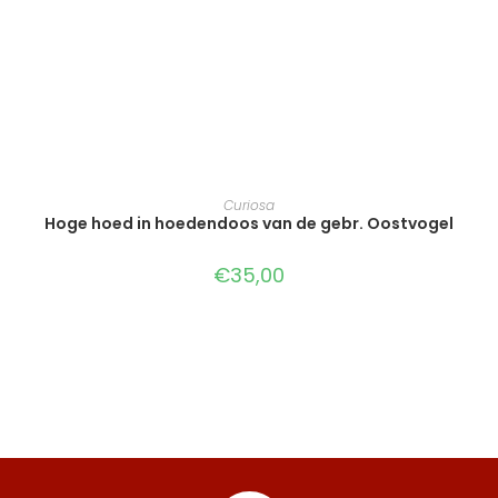
TOEVOEGEN AAN WINKELWAGEN
Curiosa
Hoge hoed in hoedendoos van de gebr. Oostvogel
€
35,00