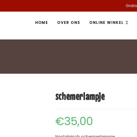
Gratis
HOME
OVER ONS
ONLINE WINKEL
schemerlampje
€
35,00
Nostalgisch schemerlampje