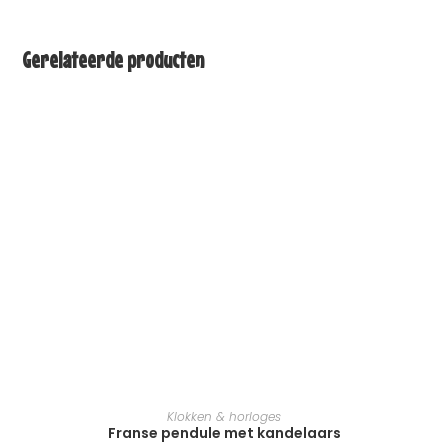
Gerelateerde producten
TOEVOEGEN AAN WINKELWAGEN
Klokken & horloges
Franse pendule met kandelaars