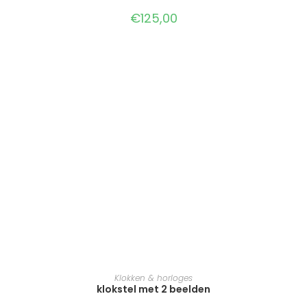
€
125,00
TOEVOEGEN AAN WINKELWAGEN
Klokken & horloges
klokstel met 2 beelden