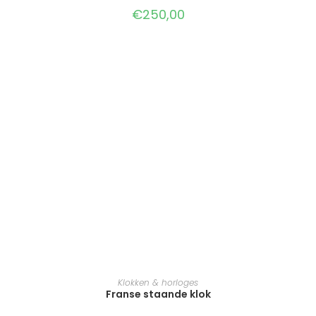
€
250,00
TOEVOEGEN AAN WINKELWAGEN
Klokken & horloges
Franse staande klok