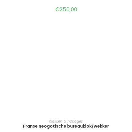
€
250,00
TOEVOEGEN AAN WINKELWAGEN
Klokken & horloges
Franse neogotische bureauklok/wekker