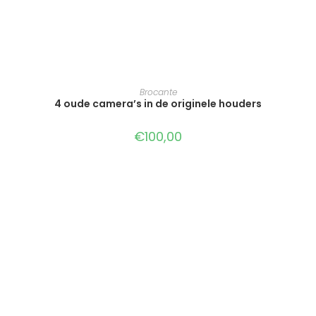
TOEVOEGEN AAN WINKELWAGEN
Brocante
4 oude camera’s in de originele houders
€
100,00