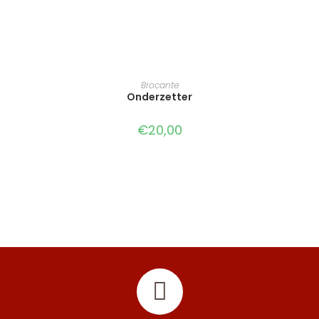
TOEVOEGEN AAN WINKELWAGEN
Brocante
Onderzetter
€
20,00