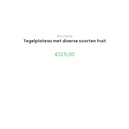
TOEVOEGEN AAN WINKELWAGEN
Brocante
Tegelplateau met diverse soorten fruit
€
125,00