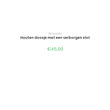
TOEVOEGEN AAN WINKELWAGEN
Brocante
Houten doosje met een verborgen slot
€
45,00