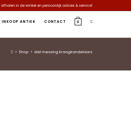
 afhalen in de winkel en persoonlijk advies & service!
INKOOP ANTIEK
CONTACT
0
>
Shop
>
stel messing kraagkandelaars