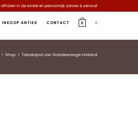
 afhalen in de winkel en persoonlijk advies & service!
INKOOP ANTIEK
CONTACT
0
>
Shop
>
Tabakspot van Goedewaage Holland