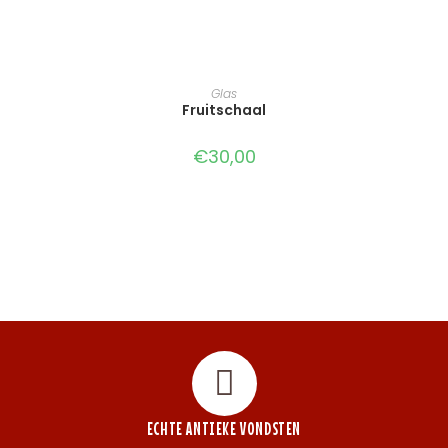
TOEVOEGEN AAN WINKELWAGEN
Glas
Fruitschaal
€
30,00
ECHTE ANTIEKE VONDSTEN