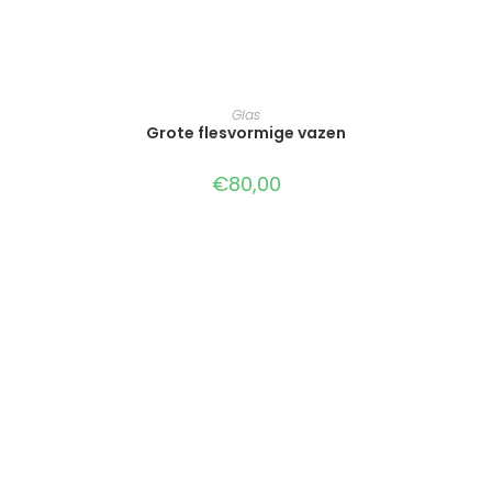
TOEVOEGEN AAN WINKELWAGEN
Glas
Grote flesvormige vazen
€
80,00