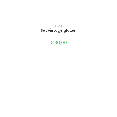
TOEVOEGEN AAN WINKELWAGEN
Glas
Set vintage glazen
€
30,00