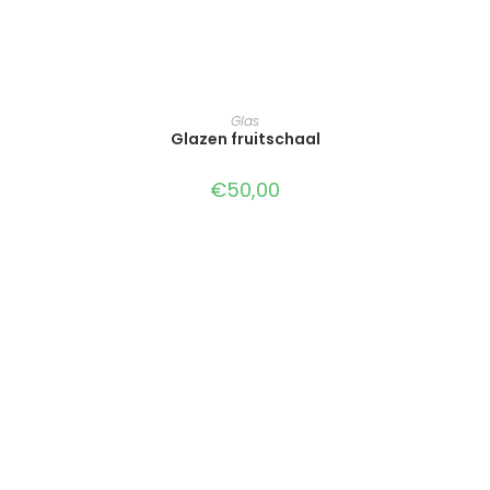
TOEVOEGEN AAN WINKELWAGEN
Glas
Glazen fruitschaal
€
50,00