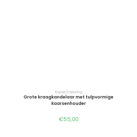
TOEVOEGEN AAN WINKELWAGEN
Koper/messing
Grote kraagkandelaar met tulpvormige
kaarsenhouder
€
55,00