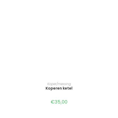
TOEVOEGEN AAN WINKELWAGEN
Koper/messing
Koperen ketel
€
35,00