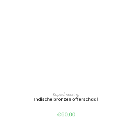
TOEVOEGEN AAN WINKELWAGEN
Koper/messing
Indische bronzen offerschaal
€
60,00