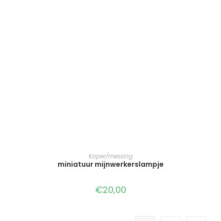
TOEVOEGEN AAN WINKELWAGEN
Koper/messing
miniatuur mijnwerkerslampje
€
20,00