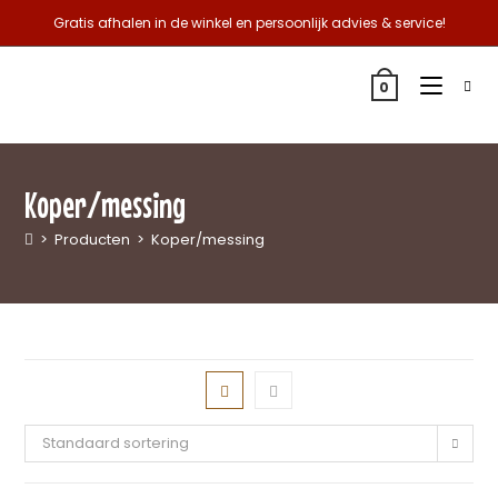
Gratis afhalen in de winkel en persoonlijk advies & service!
0
Koper/messing
>
Producten
>
Koper/messing
Standaard sortering