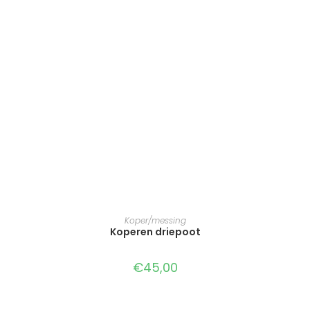
TOEVOEGEN AAN WINKELWAGEN
Koper/messing
Koperen driepoot
€
45,00