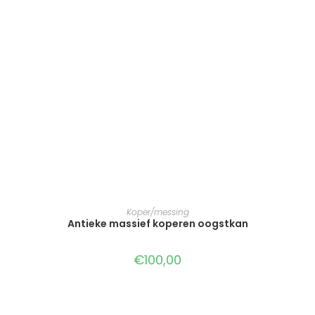
TOEVOEGEN AAN WINKELWAGEN
Koper/messing
Antieke massief koperen oogstkan
€
100,00