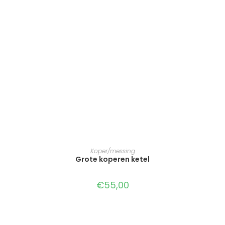
TOEVOEGEN AAN WINKELWAGEN
Koper/messing
Grote koperen ketel
€
55,00