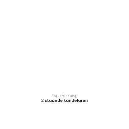
LEES VERDER
Koper/messing
2 staande kandelaren