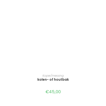
TOEVOEGEN AAN WINKELWAGEN
Koper/messing
kolen- of houtbak
€
45,00