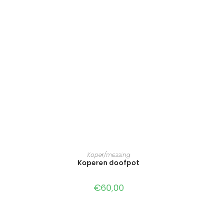
TOEVOEGEN AAN WINKELWAGEN
Koper/messing
Koperen doofpot
€
60,00