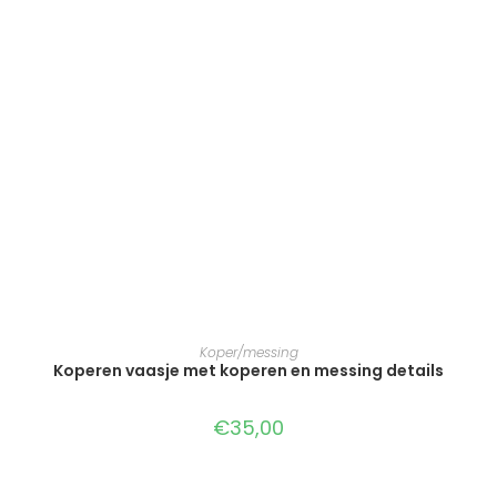
TOEVOEGEN AAN WINKELWAGEN
Koper/messing
Koperen vaasje met koperen en messing details
€
35,00