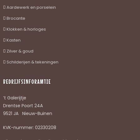
Aardewerk en porselein
Brocante
Klokken & horloges
Kasten
Zilver & goud
Schilderijen & tekeningen
BEDRIJFSINFORAMTIE
’t Galerijtje
Drentse Poort 24A
9521 JA Nieuw-Buinen
KVK-nummer: 02330208