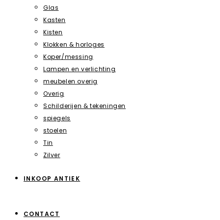
Glas
Kasten
Kisten
Klokken & horloges
Koper/messing
Lampen en verlichting
meubelen overig
Overig
Schilderijen & tekeningen
spiegels
stoelen
Tin
Zilver
INKOOP ANTIEK
CONTACT