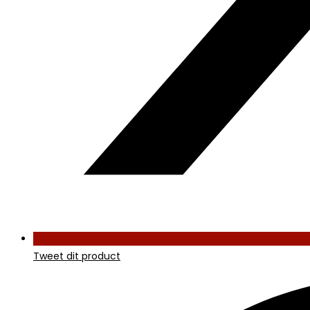
Tweet dit product
Opent
in
een