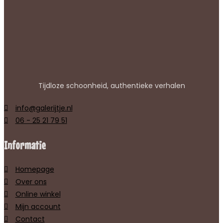
Tijdloze schoonheid, authentieke verhalen
info@galerijtje.nl
06 - 25 21 79 51
Informatie
Homepage
Over ons
Online winkel
Mijn account
Contact