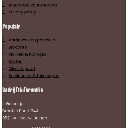
Algemene voorwaarden
Privacy policy
Populair
Aardewerk en porselein
Brocante
Klokken & horloges
Kasten
Zilver & goud
Schilderijen & tekeningen
Bedrijfsinforamtie
’t Galerijtje
Drentse Poort 24A
9521 JA Nieuw-Buinen