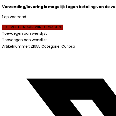
Verzending/levering is mogelijk tegen betaling van de v
1 op voorraad
groot
TOEVOEGEN AAN WINKELWAGEN
Jezusbeeld
Toevoegen aan wenslijst
aantal
Toevoegen aan wenslijst
Artikelnummer:
Z1655
Categorie:
Curiosa
Opent
in
een
nieuw
venster