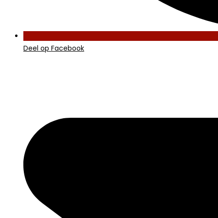
Deel op Facebook
Opent
in
een
nieuw
venster