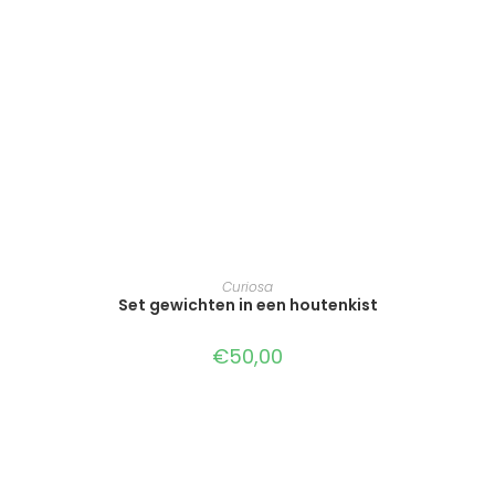
TOEVOEGEN AAN WINKELWAGEN
Curiosa
Set gewichten in een houtenkist
€
50,00