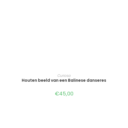
TOEVOEGEN AAN WINKELWAGEN
Curiosa
Houten beeld van een Balinese danseres
€
45,00