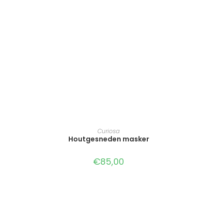
TOEVOEGEN AAN WINKELWAGEN
Curiosa
Houtgesneden masker
€
85,00