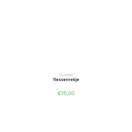
TOEVOEGEN AAN WINKELWAGEN
Curiosa
flessenrekje
€
15,00